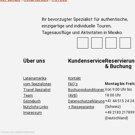
Ihr bevorzugter Spezialist für authentische,
einzigartige und individuelle Touren,
Tagesausflüge und Aktivitäten in Mexiko.
Über uns
Kundenservice
Reservieru
& Buchung
Lateinamerika
Kontakt
Montag bis Freit
vom Spezialisten
FAQ's
Von 9:00 Uhr bis
Travel Spezialist
Buchungskonditionen
18:00 Uhr
Team
(AVB)
+41 44 515 24 24
Gästebuch
Datenschutzerklärung
(Schweiz)
Nützliche Links
+ Reisegarantie
+49 2183 217899
Impressum
(Deutschland)
Tours | All rights reserved